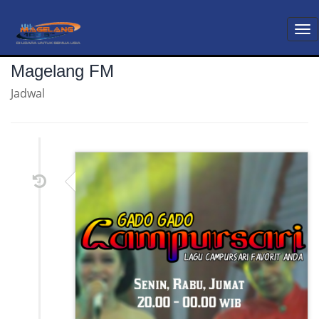
To
nav
Magelang FM
Jadwal