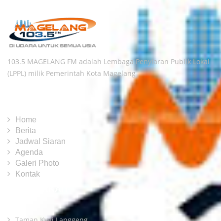
103.5 MAGELANG FM adalah Lembaga Penyiaran Publik Lokal
(LPPL) milik Pemerintah Kota Magelang
LINK UTAMA
Home
Berita
Jadwal Siaran
Agenda
Galeri Photo
Kontak
LINK TERKAIT
Taman Kyai Langgeng