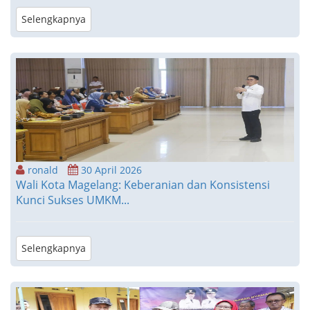
Selengkapnya
ronald
30 April 2026
Wali Kota Magelang: Keberanian dan Konsistensi
Kunci Sukses UMKM...
Selengkapnya