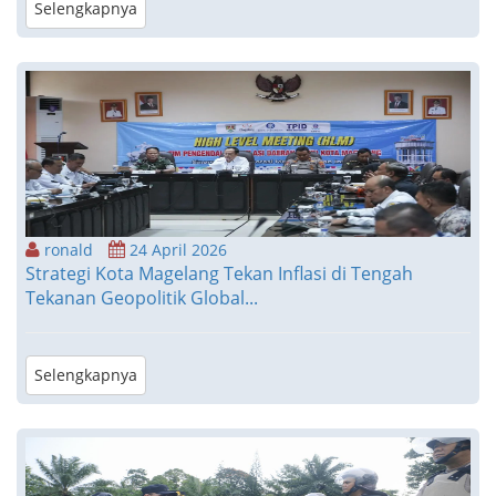
Selengkapnya
ronald
24 April 2026
Strategi Kota Magelang Tekan Inflasi di Tengah
Tekanan Geopolitik Global...
Selengkapnya